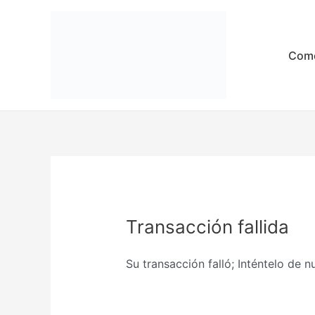
Ir
al
contenido
Come
Transacción fallida
Su transacción falló; Inténtelo de 