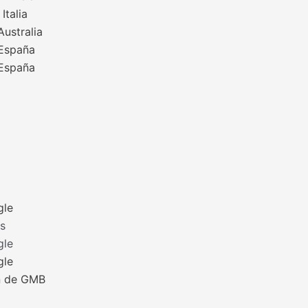
talia
ustralia
España
España
gle
s
gle
gle
ón de GMB