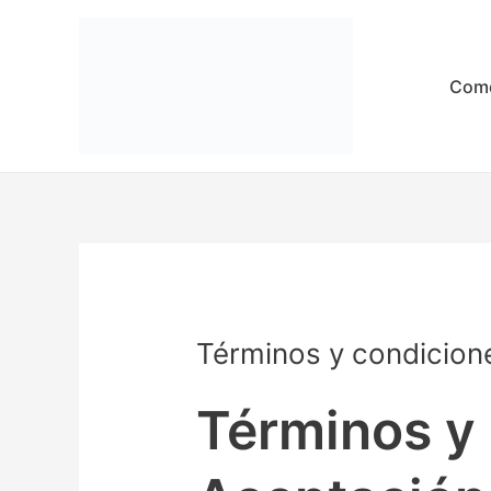
Ir
al
contenido
Come
Términos y condicion
Términos y