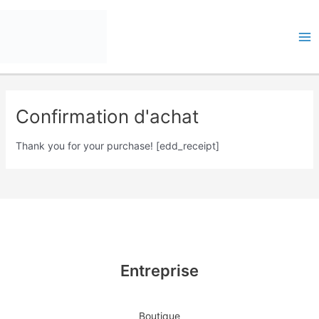
Skip
Me
to
pri
content
Confirmation d'achat
Thank you for your purchase! [edd_receipt]
Entreprise
Boutique