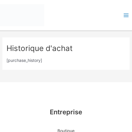
Skip
Me
to
pri
content
Historique d'achat
[purchase_history]
Entreprise
Boutique